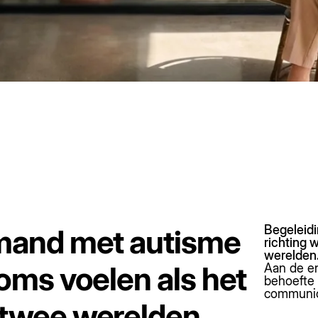
Begeleidi
emand met autisme
richting 
werelden
oms voelen als het
Aan de e
behoefte 
communic
 twee werelden.