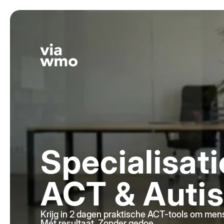
Specialisati
ACT & Auti
Krijg in 2 dagen praktische ACT-tools om mens
Mét resultaat. Zonder gedoe.