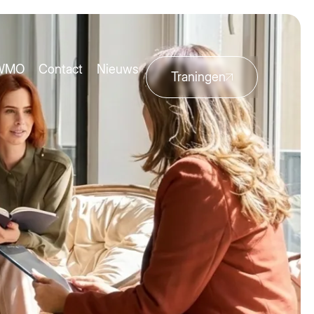
aWMO
Contact
Nieuws
Traningen