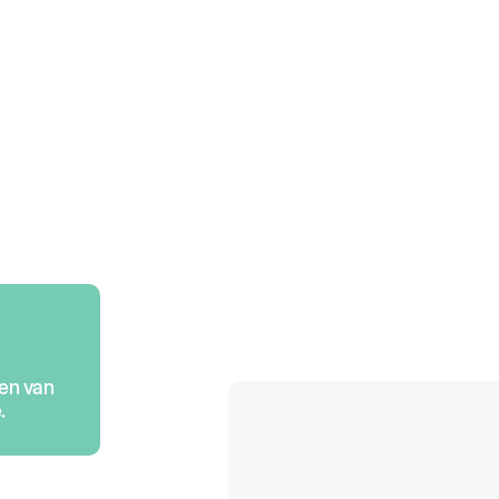
den van
.