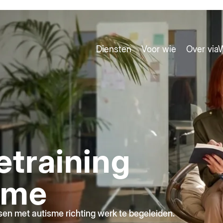
Diensten
Voor wie
Over vi
etraining
sme
en met autisme richting werk te begeleiden.