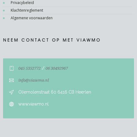
Privacybeleid
Klachtenreglement
Algemene voorwaarden
NEEM CONTACT OP MET VIAWMO
/
045 5352772
06 30492967
info@viawmo.nl
Oliemolenstraat 60 6416 CB Heerlen
www.viawmo.nl