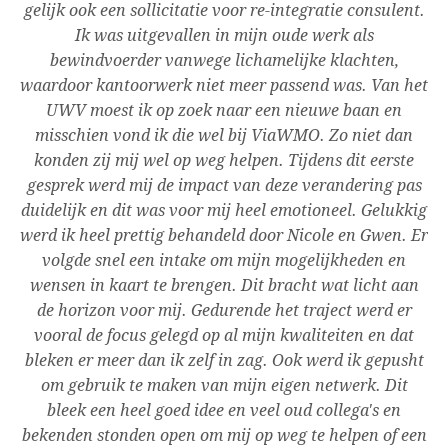
gelijk ook een sollicitatie voor re-integratie consulent.
sn
g 1
Ik was uitgevallen in mijn oude werk als
t,
bewindvoerder vanwege lichamelijke klachten,
ge
na
waardoor kantoorwerk niet meer passend was. Van het
e
UWV moest ik op zoek naar een nieuwe baan en
pe
en
misschien vond ik die wel bij ViaWMO. Zo niet dan
la
eel
konden zij mij wel op weg helpen. Tijdens dit eerste
ik
gesprek werd mij de impact van deze verandering pas
Me
 de
duidelijk en dit was voor mij heel emotioneel. Gelukkig
vr
nkt
werd ik heel prettig behandeld door Nicole en Gwen. Er
volgde snel een intake om mijn mogelijkheden en
i
jn
wensen in kaart te brengen. Dit bracht wat licht aan
m
t
de horizon voor mij. Gedurende het traject werd er
met
vooral de focus gelegd op al mijn kwaliteiten en dat
ik
bleken er meer dan ik zelf in zag. Ook werd ik gepusht
ing
om gebruik te maken van mijn eigen netwerk. Dit
bleek een heel goed idee en veel oud collega's en
an
bekenden stonden open om mij op weg te helpen of een