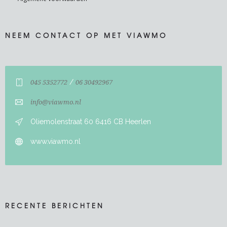
NEEM CONTACT OP MET VIAWMO
/
045 5352772
06 30492967
info@viawmo.nl
Oliemolenstraat 60 6416 CB Heerlen
www.viawmo.nl
RECENTE BERICHTEN