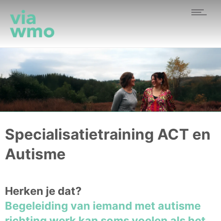
Specialisatietraining ACT en
Autisme
Specialisatietrain
Herken je dat?
ACT & Autisme
Begeleiding van iemand met autisme
richting werk kan soms voelen als het