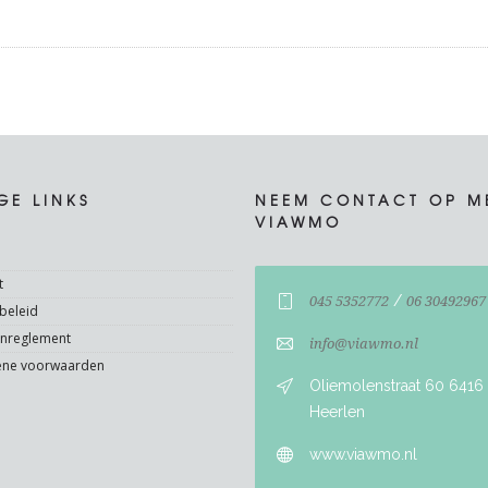
GE LINKS
NEEM CONTACT OP M
VIAWMO
t
/
045 5352772
06 30492967
beleid
enreglement
info@viawmo.nl
ene voorwaarden
Oliemolenstraat 60 6416
Heerlen
www.viawmo.nl