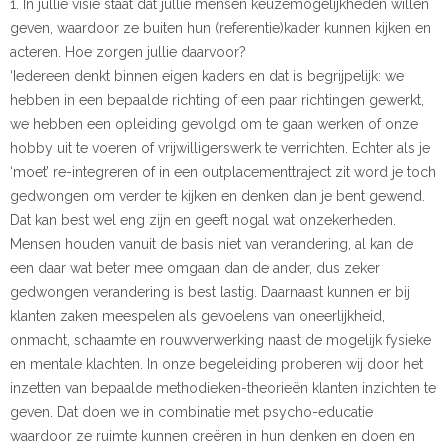
1. In jullie visie staat dat jullie mensen keuzemogelijkheden willen
geven, waardoor ze buiten hun (referentie)kader kunnen kijken en
acteren. Hoe zorgen jullie daarvoor?
‘Iedereen denkt binnen eigen kaders en dat is begrijpelijk: we
hebben in een bepaalde richting of een paar richtingen gewerkt,
we hebben een opleiding gevolgd om te gaan werken of onze
hobby uit te voeren of vrijwilligerswerk te verrichten. Echter als je
‘moet’ re-integreren of in een outplacementtraject zit word je toch
gedwongen om verder te kijken en denken dan je bent gewend.
Dat kan best wel eng zijn en geeft nogal wat onzekerheden.
Mensen houden vanuit de basis niet van verandering, al kan de
een daar wat beter mee omgaan dan de ander, dus zeker
gedwongen verandering is best lastig. Daarnaast kunnen er bij
klanten zaken meespelen als gevoelens van oneerlijkheid,
onmacht, schaamte en rouwverwerking naast de mogelijk fysieke
en mentale klachten. In onze begeleiding proberen wij door het
inzetten van bepaalde methodieken-theorieën klanten inzichten te
geven. Dat doen we in combinatie met psycho-educatie
waardoor ze ruimte kunnen creëren in hun denken en doen en