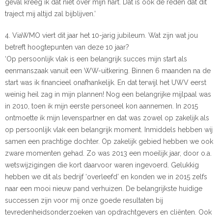
geval kreeg ik dat niet over mijn hart. Dat is ook de reden dat dit
traject mij altijd zal bijblijven.’
4. ViaWMO viert dit jaar het 10-jarig jubileum. Wat zijn wat jou
betreft hoogtepunten van deze 10 jaar?
‘Op persoonlijk vlak is een belangrijk succes mijn start als
eenmanszaak vanuit een WW-uitkering. Binnen 6 maanden na de
start was ik financieel onafhankelijk. En dat terwijl het UWV eerst
weinig heil zag in mijn plannen! Nog een belangrijke mijlpaal was
in 2010, toen ik mijn eerste personeel kon aannemen. In 2015
ontmoette ik mijn levenspartner en dat was zowel op zakelijk als
op persoonlijk vlak een belangrijk moment. Inmiddels hebben wij
samen een prachtige dochter. Op zakelijk gebied hebben we ook
zware momenten gehad. Zo was 2013 een moeilijk jaar, door o.a.
wetswijzigingen die kort daarvoor waren ingevoerd. Gelukkig
hebben we dit als bedrijf ‘overleefd’ en konden we in 2015 zelfs
naar een mooi nieuw pand verhuizen. De belangrijkste huidige
successen zijn voor mij onze goede resultaten bij
tevredenheidsonderzoeken van opdrachtgevers en cliënten. Ook