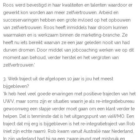
Roos werd bevestigd in haar kwaliteiten en talenten waardoor er
gewerkt kon worden aan meer zelfvertrouwen. Arbeid en
succeservaringen hebben een grote invloed op het opbouwen
van zelfvertrouwen. Roos heeft inmiddels haar droom kunnen
waarmaken en is werkzaam binnen de marketing-branche. Ze
heeft nu iets bereikt waarvan ze een jaar geleden nooit van had
durven dromen. Door middel van jobcoaching werken we op dit
moment aan behoud, verder herstel en het vergroten van
zelfvertrouwen.’
3. Welk traject uit de afgelopen 10 jaar is jou het meest
bijgebleven?
‘Ik heb heel veel goede ervaringen met positieve trajecten van het
UWV, maar soms zijn er situaties waarin je als re-integratiebureau
gewoonweg een stapje verder moet gaan om een klant verder te
helpen. Dat is tenminste dat is het uitgangspunt van viaWMO. Een
traject dat mij erg is bijgebleven is het re-integratietraject van Rob
(niet zijn echte naam). Rob kwam vanuit Australië naar Nederland.
In zijn vaderland had hij na een zware jeugd met misbruik en