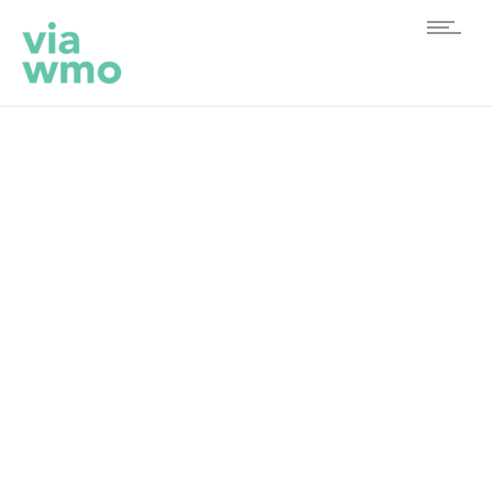
Interview Gwen Fleuren
voor reintegratiekiezen.nl