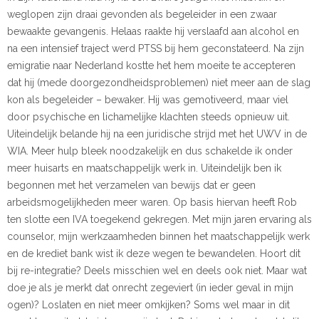
weglopen zijn draai gevonden als begeleider in een zwaar
bewaakte gevangenis. Helaas raakte hij verslaafd aan alcohol en
na een intensief traject werd PTSS bij hem geconstateerd. Na zijn
emigratie naar Nederland kostte het hem moeite te accepteren
dat hij (mede doorgezondheidsproblemen) niet meer aan de slag
kon als begeleider – bewaker. Hij was gemotiveerd, maar viel
door psychische en lichamelijke klachten steeds opnieuw uit.
Uiteindelijk belande hij na een juridische strijd met het UWV in de
WIA. Meer hulp bleek noodzakelijk en dus schakelde ik onder
meer huisarts en maatschappelijk werk in. Uiteindelijk ben ik
begonnen met het verzamelen van bewijs dat er geen
arbeidsmogelijkheden meer waren. Op basis hiervan heeft Rob
ten slotte een IVA toegekend gekregen. Met mijn jaren ervaring als
counselor, mijn werkzaamheden binnen het maatschappelijk werk
en de krediet bank wist ik deze wegen te bewandelen. Hoort dit
bij re-integratie? Deels misschien wel en deels ook niet. Maar wat
doe je als je merkt dat onrecht zegeviert (in ieder geval in mijn
ogen)? Loslaten en niet meer omkijken? Soms wel maar in dit