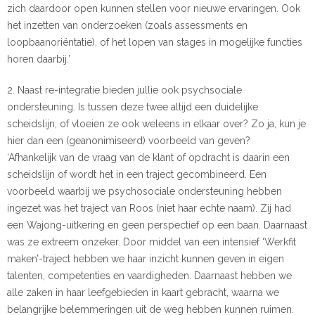
zich daardoor open kunnen stellen voor nieuwe ervaringen. Ook
het inzetten van onderzoeken (zoals assessments en
loopbaanoriëntatie), of het lopen van stages in mogelijke functies
horen daarbij.’
2. Naast re-integratie bieden jullie ook psychsociale
ondersteuning. Is tussen deze twee altijd een duidelijke
scheidslijn, of vloeien ze ook weleens in elkaar over? Zo ja, kun je
hier dan een (geanonimiseerd) voorbeeld van geven?
‘Afhankelijk van de vraag van de klant of opdracht is daarin een
scheidslijn of wordt het in een traject gecombineerd. Een
voorbeeld waarbij we psychosociale ondersteuning hebben
ingezet was het traject van Roos (niet haar echte naam). Zij had
een Wajong-uitkering en geen perspectief op een baan. Daarnaast
was ze extreem onzeker. Door middel van een intensief ‘Werkfit
maken’-traject hebben we haar inzicht kunnen geven in eigen
talenten, competenties en vaardigheden. Daarnaast hebben we
alle zaken in haar leefgebieden in kaart gebracht, waarna we
belangrijke belemmeringen uit de weg hebben kunnen ruimen.