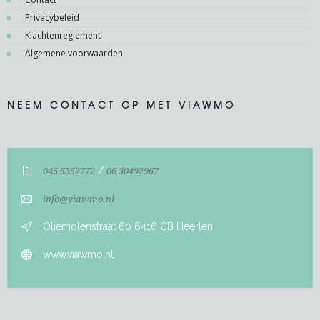
Privacybeleid
Klachtenreglement
Algemene voorwaarden
NEEM CONTACT OP MET VIAWMO
/
045 5352772
06 30492967
info@viawmo.nl
Oliemolenstraat 60 6416 CB Heerlen
www.viawmo.nl